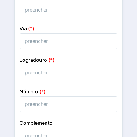
Via
(*)
Logradouro
(*)
Número
(*)
Complemento