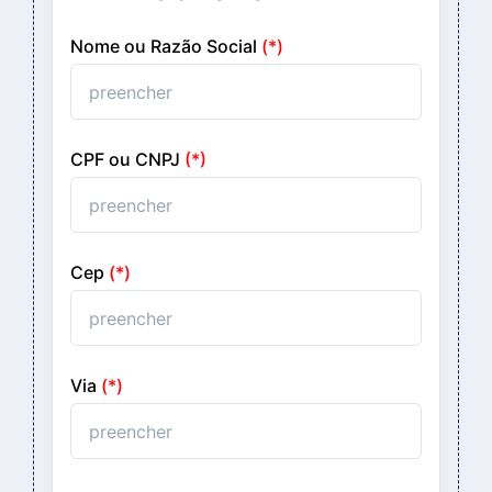
Nome ou Razão Social
(*)
CPF ou CNPJ
(*)
Cep
(*)
Via
(*)