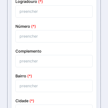
Logradouro
(*)
Número
(*)
Complemento
Bairro
(*)
Cidade
(*)