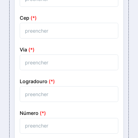
Cep
(*)
Via
(*)
Logradouro
(*)
Número
(*)