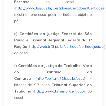
Forense
do casal –
(
http://www.tjsp.jus.br/Certidoes/Certidoes/Certidoes
existindo processo, pedir certidão de objeto e
pé.
e)
Certidões da Justiça Federal de São
Paulo e Tribunal Regional Federal da 3ª
Região
(
http://web.trf3.jus.br/certidao/certidaojudicial
)
do casal.
f)
Certidões da Justiça do Trabalho: Vara
do Trabalho da
Comarca
(
http://portal.trt15.jus.br/ceat
) –
interior de SP, e do
Tribunal Superior do
Trabalho
(
http://www.tst.jus.br/certidao
), do
casal.