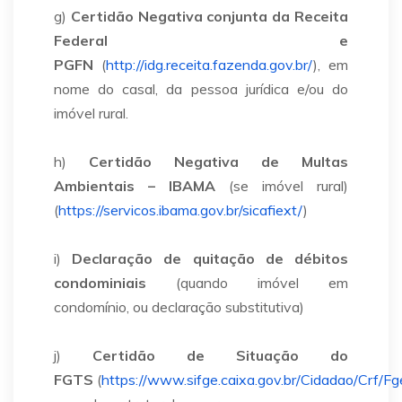
g)
Certidão Negativa conjunta da Receita
Federal e
PGFN
(
http://idg.receita.fazenda.gov.br/
),
em
nome do casal, da pessoa jurídica e/ou do
imóvel rural.
h)
Certidão Negativa de Multas
Ambientais – IBAMA
(se imóvel rural)
(
https://servicos.ibama.gov.br/sicafiext/
)
i)
Declaração de quitação de débitos
condominiais
(quando imóvel em
condomínio, ou declaração substitutiva)
j)
Certidão de Situação do
FGTS
(
https://www.sifge.caixa.gov.br/Cidadao/Crf/Fg